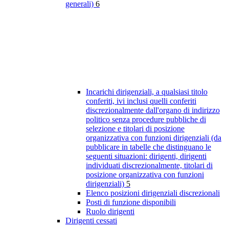
generali)
6
Incarichi dirigenziali, a qualsiasi titolo
conferiti, ivi inclusi quelli conferiti
discrezionalmente dall'organo di indirizzo
politico senza procedure pubbliche di
selezione e titolari di posizione
organizzativa con funzioni dirigenziali (da
pubblicare in tabelle che distinguano le
seguenti situazioni: dirigenti, dirigenti
individuati discrezionalmente, titolari di
posizione organizzativa con funzioni
dirigenziali)
5
Elenco posizioni dirigenziali discrezionali
Posti di funzione disponibili
Ruolo dirigenti
Dirigenti cessati