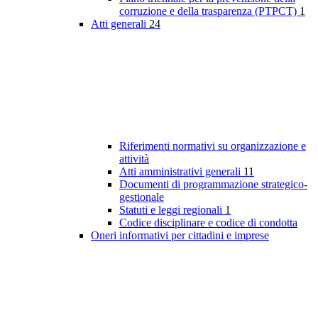
corruzione e della trasparenza (PTPCT)
1
Atti generali
24
Riferimenti normativi su organizzazione e
attività
Atti amministrativi generali
11
Documenti di programmazione strategico-
gestionale
Statuti e leggi regionali
1
Codice disciplinare e codice di condotta
Oneri informativi per cittadini e imprese