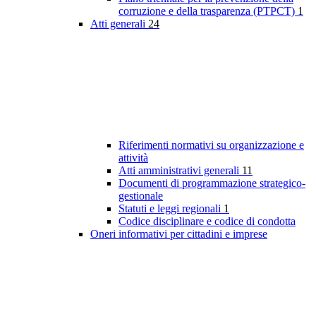
corruzione e della trasparenza (PTPCT)
1
Atti generali
24
Riferimenti normativi su organizzazione e
attività
Atti amministrativi generali
11
Documenti di programmazione strategico-
gestionale
Statuti e leggi regionali
1
Codice disciplinare e codice di condotta
Oneri informativi per cittadini e imprese