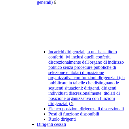
generali)
6
Incarichi dirigenziali, a qualsiasi titolo
conferiti, ivi inclusi quelli conferiti
discrezionalmente dall'organo di indirizzo
politico senza procedure pubbliche di
selezione e titolari di posizione
organizzativa con funzioni dirigenziali (da
pubblicare in tabelle che distinguano le
seguenti situazioni: dirigenti, dirigenti
individuati discrezionalmente, titolari di
posizione organizzativa con funzioni
dirigenziali)
5
Elenco posizioni dirigenziali discrezionali
Posti di funzione disponibili
Ruolo dirigenti
Dirigenti cessati