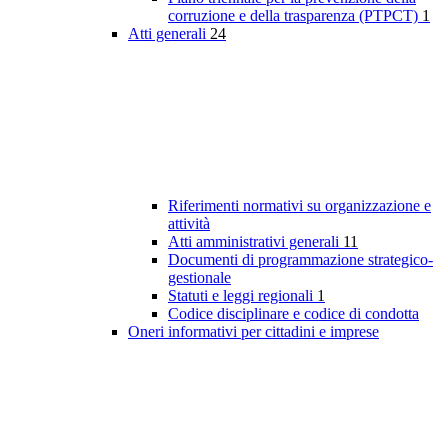
corruzione e della trasparenza (PTPCT)
1
Atti generali
24
Riferimenti normativi su organizzazione e
attività
Atti amministrativi generali
11
Documenti di programmazione strategico-
gestionale
Statuti e leggi regionali
1
Codice disciplinare e codice di condotta
Oneri informativi per cittadini e imprese