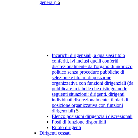
generali)
6
Incarichi dirigenziali, a qualsiasi titolo
conferiti, ivi inclusi quelli conferiti
discrezionalmente dall'organo di indirizzo
politico senza procedure pubbliche di
selezione e titolari di posizione
organizzativa con funzioni dirigenziali (da
pubblicare in tabelle che distinguano le
seguenti situazioni: dirigenti, dirigenti
individuati discrezionalmente, titolari di
posizione organizzativa con funzioni
dirigenziali)
5
Elenco posizioni dirigenziali discrezionali
Posti di funzione disponibili
Ruolo dirigenti
Dirigenti cessati