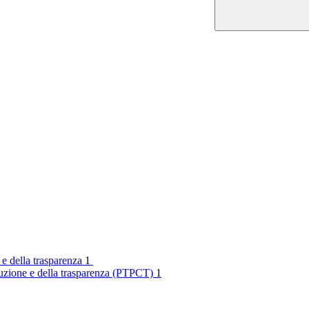
 e della trasparenza
1
rruzione e della trasparenza (PTPCT)
1