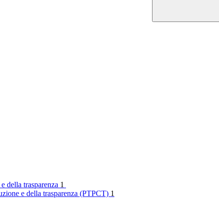
 e della trasparenza
1
rruzione e della trasparenza (PTPCT)
1