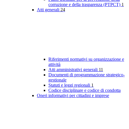
corruzione e della trasparenza (PTPCT)
1
Atti generali
24
Riferimenti normativi su organizzazione e
attività
Atti amministrativi generali
11
Documenti di programmazione strategico-
gestionale
Statuti e leggi regionali
1
Codice disciplinare e codice di condotta
Oneri informativi per cittadini e imprese