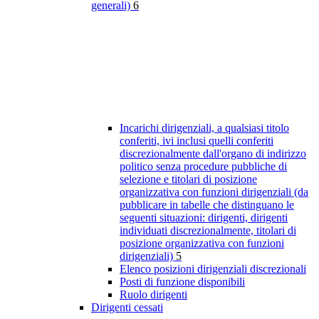
generali)
6
Incarichi dirigenziali, a qualsiasi titolo
conferiti, ivi inclusi quelli conferiti
discrezionalmente dall'organo di indirizzo
politico senza procedure pubbliche di
selezione e titolari di posizione
organizzativa con funzioni dirigenziali (da
pubblicare in tabelle che distinguano le
seguenti situazioni: dirigenti, dirigenti
individuati discrezionalmente, titolari di
posizione organizzativa con funzioni
dirigenziali)
5
Elenco posizioni dirigenziali discrezionali
Posti di funzione disponibili
Ruolo dirigenti
Dirigenti cessati