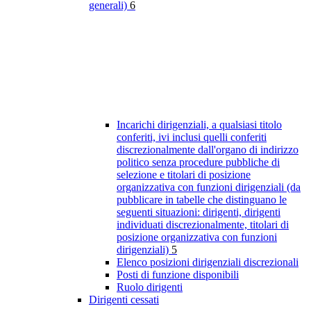
generali)
6
Incarichi dirigenziali, a qualsiasi titolo
conferiti, ivi inclusi quelli conferiti
discrezionalmente dall'organo di indirizzo
politico senza procedure pubbliche di
selezione e titolari di posizione
organizzativa con funzioni dirigenziali (da
pubblicare in tabelle che distinguano le
seguenti situazioni: dirigenti, dirigenti
individuati discrezionalmente, titolari di
posizione organizzativa con funzioni
dirigenziali)
5
Elenco posizioni dirigenziali discrezionali
Posti di funzione disponibili
Ruolo dirigenti
Dirigenti cessati