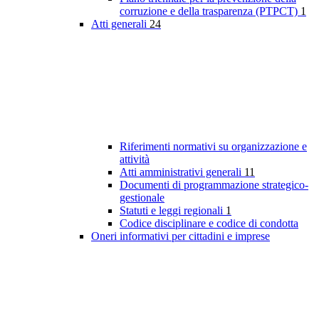
corruzione e della trasparenza (PTPCT)
1
Atti generali
24
Riferimenti normativi su organizzazione e
attività
Atti amministrativi generali
11
Documenti di programmazione strategico-
gestionale
Statuti e leggi regionali
1
Codice disciplinare e codice di condotta
Oneri informativi per cittadini e imprese