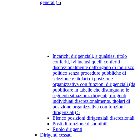
generali)
6
Incarichi dirigenziali, a qualsiasi titolo
conferiti, ivi inclusi quelli conferiti
discrezionalmente dall'organo di indirizzo
politico senza procedure pubbliche di
selezione e titolari di posizione
organizzativa con funzioni dirigenziali (da
pubblicare in tabelle che distinguano le
seguenti situazioni: dirigenti, dirigenti
individuati discrezionalmente, titolari di
posizione organizzativa con funzioni
dirigenziali)
5
Elenco posizioni dirigenziali discrezionali
Posti di funzione disponibili
Ruolo dirigenti
Dirigenti cessati