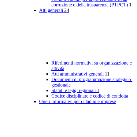
corruzione e della trasparenza (PTPCT)
1
Atti generali
24
Riferimenti normativi su organizzazione e
attività
Atti amministrativi generali
11
Documenti di programmazione strategico-
gestionale
Statuti e leggi regionali
1
Codice disciplinare e codice di condotta
Oneri informativi per cittadini e imprese