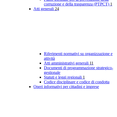
corruzione e della trasparenza (PTPCT)
1
Atti generali
24
Riferimenti normativi su organizzazione e
attività
Atti amministrativi generali
11
Documenti di programmazione strategico-
gestionale
Statuti e leggi regionali
1
Codice disciplinare e codice di condotta
Oneri informativi per cittadini e imprese