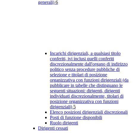
generali)
6
Incarichi dirigenziali, a qualsiasi titolo
conferiti, ivi inclusi quelli conferiti
discrezionalmente dall'organo di indirizzo
politico senza procedure pubbliche di
selezione e titolari di posizione
organizzativa con funzioni dirigenziali (da
pubblicare in tabelle che distinguano le
seguenti situazioni: dirigenti, dirigenti
individuati discrezionalmente, titolari di
posizione organizzativa con funzioni
dirigenziali)
5
Elenco posizioni dirigenziali discrezionali
Posti di funzione disponibili
Ruolo dirigenti
Dirigenti cessati