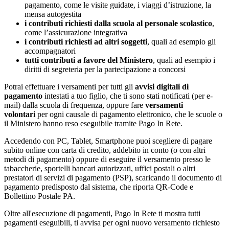
pagamento, come le visite guidate, i viaggi d’istruzione, la
mensa autogestita
i contributi richiesti dalla scuola al personale scolastico
,
come l’assicurazione integrativa
i contributi richiesti ad altri soggetti
, quali ad esempio gli
accompagnatori
tutti contributi a favore del Ministero
, quali ad esempio i
diritti di segreteria per la partecipazione a concorsi
Potrai effettuare i versamenti per tutti gli
avvisi digitali di
pagamento
intestati a tuo figlio, che ti sono stati notificati (per e-
mail) dalla scuola di frequenza, oppure fare
versamenti
volontari
per ogni causale di pagamento elettronico, che le scuole o
il Ministero hanno reso eseguibile tramite Pago In Rete.
Accedendo con PC, Tablet, Smartphone puoi scegliere di pagare
subito online con carta di credito, addebito in conto (o con altri
metodi di pagamento) oppure di eseguire il versamento presso le
tabaccherie, sportelli bancari autorizzati, uffici postali o altri
prestatori di servizi di pagamento (PSP), scaricando il documento di
pagamento predisposto dal sistema, che riporta QR-Code e
Bollettino Postale PA.
Oltre all'esecuzione di pagamenti, Pago In Rete ti mostra tutti
pagamenti eseguibili, ti avvisa per ogni nuovo versamento richiesto