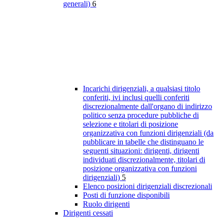
generali)
6
Incarichi dirigenziali, a qualsiasi titolo
conferiti, ivi inclusi quelli conferiti
discrezionalmente dall'organo di indirizzo
politico senza procedure pubbliche di
selezione e titolari di posizione
organizzativa con funzioni dirigenziali (da
pubblicare in tabelle che distinguano le
seguenti situazioni: dirigenti, dirigenti
individuati discrezionalmente, titolari di
posizione organizzativa con funzioni
dirigenziali)
5
Elenco posizioni dirigenziali discrezionali
Posti di funzione disponibili
Ruolo dirigenti
Dirigenti cessati