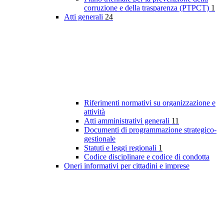
corruzione e della trasparenza (PTPCT)
1
Atti generali
24
Riferimenti normativi su organizzazione e
attività
Atti amministrativi generali
11
Documenti di programmazione strategico-
gestionale
Statuti e leggi regionali
1
Codice disciplinare e codice di condotta
Oneri informativi per cittadini e imprese