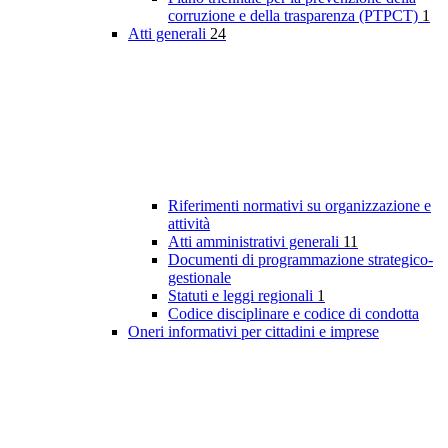
corruzione e della trasparenza (PTPCT)
1
Atti generali
24
Riferimenti normativi su organizzazione e
attività
Atti amministrativi generali
11
Documenti di programmazione strategico-
gestionale
Statuti e leggi regionali
1
Codice disciplinare e codice di condotta
Oneri informativi per cittadini e imprese