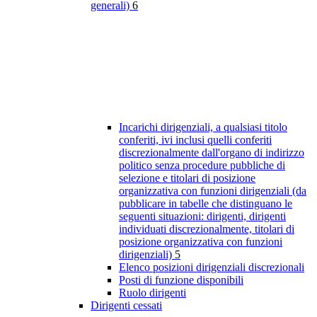
generali)
6
Incarichi dirigenziali, a qualsiasi titolo
conferiti, ivi inclusi quelli conferiti
discrezionalmente dall'organo di indirizzo
politico senza procedure pubbliche di
selezione e titolari di posizione
organizzativa con funzioni dirigenziali (da
pubblicare in tabelle che distinguano le
seguenti situazioni: dirigenti, dirigenti
individuati discrezionalmente, titolari di
posizione organizzativa con funzioni
dirigenziali)
5
Elenco posizioni dirigenziali discrezionali
Posti di funzione disponibili
Ruolo dirigenti
Dirigenti cessati