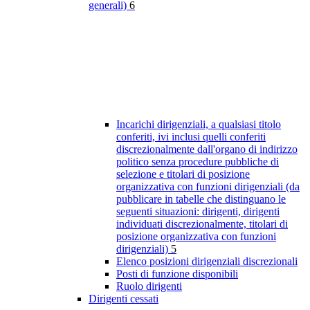
generali)
6
Incarichi dirigenziali, a qualsiasi titolo
conferiti, ivi inclusi quelli conferiti
discrezionalmente dall'organo di indirizzo
politico senza procedure pubbliche di
selezione e titolari di posizione
organizzativa con funzioni dirigenziali (da
pubblicare in tabelle che distinguano le
seguenti situazioni: dirigenti, dirigenti
individuati discrezionalmente, titolari di
posizione organizzativa con funzioni
dirigenziali)
5
Elenco posizioni dirigenziali discrezionali
Posti di funzione disponibili
Ruolo dirigenti
Dirigenti cessati