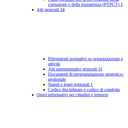
corruzione e della trasparenza (PTPCT)
1
Atti generali
24
Riferimenti normativi su organizzazione e
attività
Atti amministrativi generali
11
Documenti di programmazione strategico-
gestionale
Statuti e leggi regionali
1
Codice disciplinare e codice di condotta
Oneri informativi per cittadini e imprese