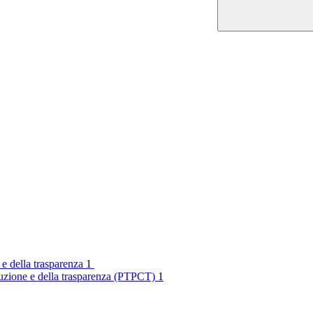
 e della trasparenza
1
rruzione e della trasparenza (PTPCT)
1