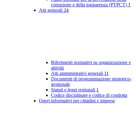
corruzione e della trasparenza (PTPCT)
1
Atti generali
24
Riferimenti normativi su organizzazione e
attività
Atti amministrativi generali
11
Documenti di programmazione strategico-
gestionale
Statuti e leggi regionali
1
Codice disciplinare e codice di condotta
Oneri informativi per cittadini e imprese