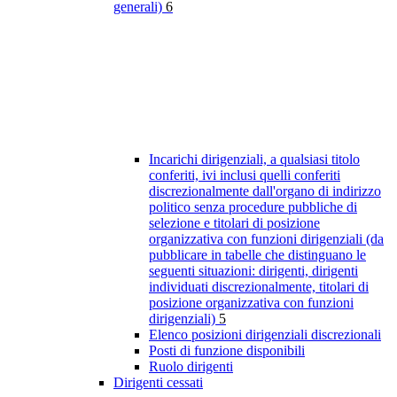
generali)
6
Incarichi dirigenziali, a qualsiasi titolo
conferiti, ivi inclusi quelli conferiti
discrezionalmente dall'organo di indirizzo
politico senza procedure pubbliche di
selezione e titolari di posizione
organizzativa con funzioni dirigenziali (da
pubblicare in tabelle che distinguano le
seguenti situazioni: dirigenti, dirigenti
individuati discrezionalmente, titolari di
posizione organizzativa con funzioni
dirigenziali)
5
Elenco posizioni dirigenziali discrezionali
Posti di funzione disponibili
Ruolo dirigenti
Dirigenti cessati